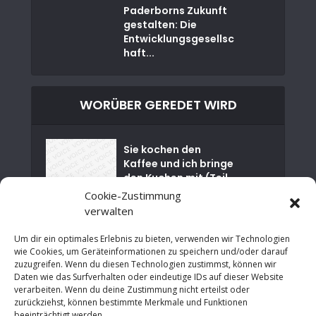
Paderborns Zukunft
gestalten: Die
Entwicklungsgesellsc
haft...
WORÜBER GEREDET WIRD
Sie kochen den
Kaffee und ich bringe
den Kuchen mit (Teil
01)
Cookie-Zustimmung
verwalten
Nuklearkatastrophe
von Tschernobyl
Um dir ein optimales Erlebnis zu bieten, verwenden wir Technologien
wie Cookies, um Geräteinformationen zu speichern und/oder darauf
zuzugreifen. Wenn du diesen Technologien zustimmst, können wir
Es ist Zeit für einen
Daten wie das Surfverhalten oder eindeutige IDs auf dieser Website
sozialen Neustart in
verarbeiten. Wenn du deine Zustimmung nicht erteilst oder
NRW
zurückziehst, können bestimmte Merkmale und Funktionen
beeinträchtigt werden.