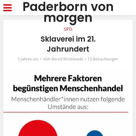
Paderborn von
morgen
SPD
Sklaverei im 21.
Jahrundert
von
5 Jahren vor
Bernd Wroblewski
13 Betrachtungen