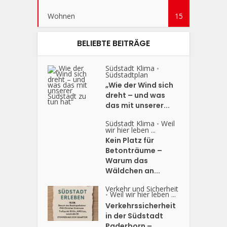
Wohnen
15
BELIEBTE BEITRÄGE
Südstadt Klima
•
Südstadtplan
„Wie der Wind sich
dreht – und was
das mit unserer...
Südstadt Klima
Weil
•
wir hier leben ...
Kein Platz für
Betonträume –
Warum das
Wäldchen an...
Verkehr und Sicherheit
Weil wir hier leben ...
•
Verkehrssicherheit
in der Südstadt
Paderborn –...