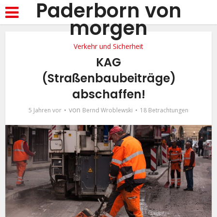
Paderborn von
morgen
Verkehr und Sicherheit
KAG
(Straßenbaubeiträge)
abschaffen!
von
5 Jahren vor
Bernd Wroblewski
18 Betrachtungen