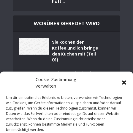
haft...
WORÜBER GEREDET WIRD
Sie kochen den
Kaffee und ich bringe
den Kuchen mit (Teil
01)
🌊💧Eine Reise in die
Cookie-Zustimmung
Tiefe der
Paderborner...
verwalten
Um dir ein optimales Erlebnis zu bieten, verwenden wir Technologien
Happy Birthday EU –
wie Cookies, um Geräteinformationen zu speichern und/oder darauf
30 Jahre
zuzugreifen. Wenn du diesen Technologien zustimmst, können wir
Maastrichter
Daten wie das Surfverhalten oder eindeutige IDs auf dieser Website
Verträge
verarbeiten. Wenn du deine Zustimmung nicht erteilst oder
zurückziehst, können bestimmte Merkmale und Funktionen
Von der Finanzkrise
beeinträchtigt werden.