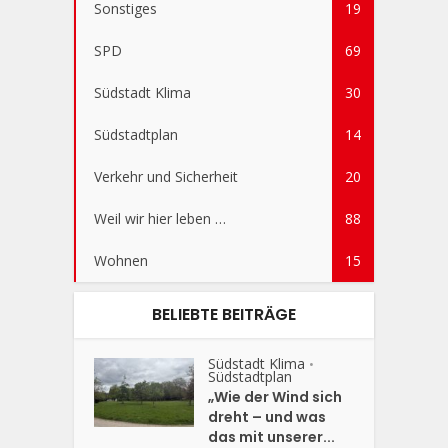
Sonstiges
19
SPD
69
Südstadt Klima
30
Südstadtplan
14
Verkehr und Sicherheit
20
Weil wir hier leben …
88
Wohnen
15
BELIEBTE BEITRÄGE
Südstadt Klima
•
Südstadtplan
„Wie der Wind sich
dreht – und was
das mit unserer...