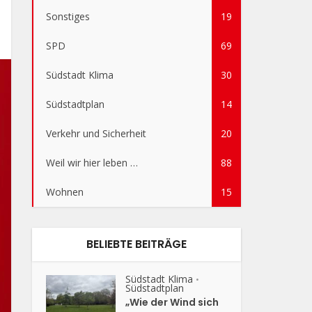
Sonstiges
19
SPD
69
Südstadt Klima
30
Südstadtplan
14
Verkehr und Sicherheit
20
Weil wir hier leben …
88
Wohnen
15
BELIEBTE BEITRÄGE
Südstadt Klima
•
Südstadtplan
„Wie der Wind sich