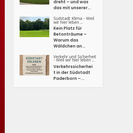
dreht – und was
das mit unserer...
Südstadt Klima
Weil
•
wir hier leben ...
Kein Platz für
Betonträume –
Warum das
Wäldchen an...
Verkehr und Sicherheit
Weil wir hier leben ...
•
Verkehrssicherhei
t in der Südstadt
Paderborn –...