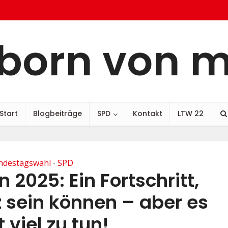
born von 
Start
Blogbeiträge
SPD
Kontakt
LTW 22
ndestagswahl
SPD
•
 2025: Ein Fortschritt,
z sein können – aber es
t viel zu tun!