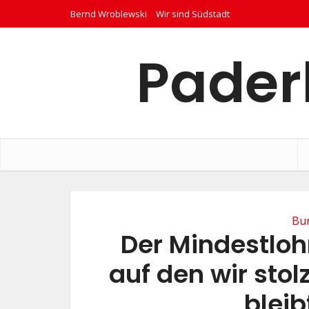
Bernd Wroblewski
Wir sind Südstadt
Pader
Bu
Der Mindestlohn
auf den wir stol
bleib