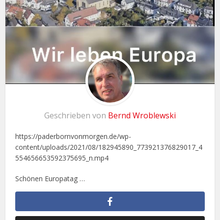
Geschrieben von
Bernd Wroblewski
https://paderbornvonmorgen.de/wp-
content/uploads/2021/08/182945890_773921376829017_4
554656653592375695_n.mp4
Schönen Europatag …