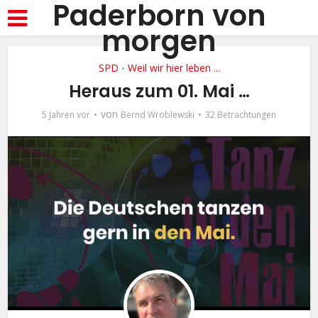
Paderborn von
morgen
SPD
Weil wir hier leben ...
•
Heraus zum 01. Mai …
von
5 Jahren vor
Bernd Wroblewski
32 Betrachtungen