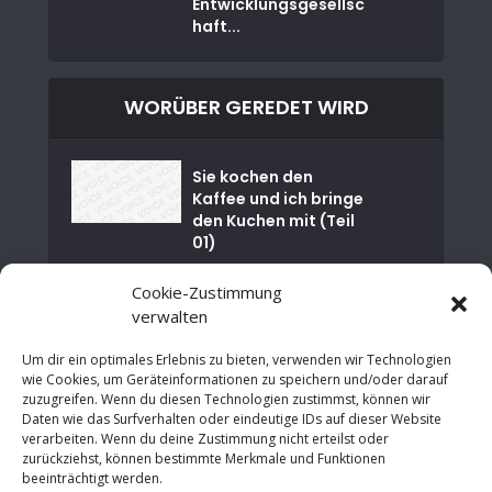
Entwicklungsgesellsc
haft...
WORÜBER GEREDET WIRD
Sie kochen den
Kaffee und ich bringe
den Kuchen mit (Teil
01)
Cookie-Zustimmung
Nuklearkatastrophe
von Tschernobyl
verwalten
Um dir ein optimales Erlebnis zu bieten, verwenden wir Technologien
Happy Birthday EU –
wie Cookies, um Geräteinformationen zu speichern und/oder darauf
30 Jahre
zuzugreifen. Wenn du diesen Technologien zustimmst, können wir
Maastrichter
Daten wie das Surfverhalten oder eindeutige IDs auf dieser Website
Verträge
verarbeiten. Wenn du deine Zustimmung nicht erteilst oder
zurückziehst, können bestimmte Merkmale und Funktionen
Von der Finanzkrise
beeinträchtigt werden.