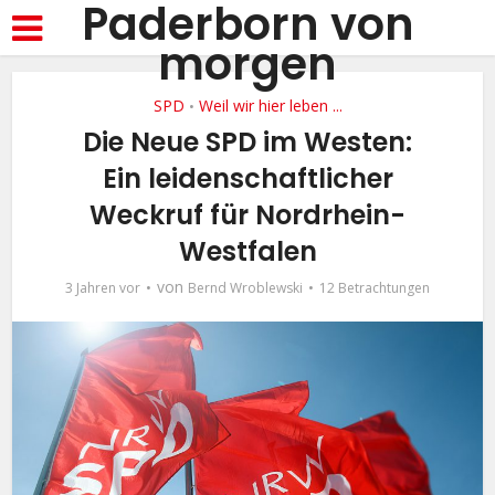
Paderborn von
morgen
SPD
Weil wir hier leben ...
•
Die Neue SPD im Westen:
Ein leidenschaftlicher
Weckruf für Nordrhein-
Westfalen
von
3 Jahren vor
Bernd Wroblewski
12 Betrachtungen