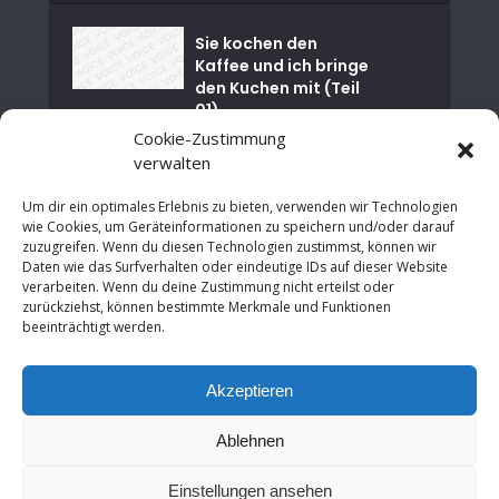
Sie kochen den
Kaffee und ich bringe
den Kuchen mit (Teil
01)
Cookie-Zustimmung
Nuklearkatastrophe
verwalten
von Tschernobyl
Um dir ein optimales Erlebnis zu bieten, verwenden wir Technologien
wie Cookies, um Geräteinformationen zu speichern und/oder darauf
Es ist Zeit für einen
zuzugreifen. Wenn du diesen Technologien zustimmst, können wir
sozialen Neustart in
Daten wie das Surfverhalten oder eindeutige IDs auf dieser Website
NRW
verarbeiten. Wenn du deine Zustimmung nicht erteilst oder
zurückziehst, können bestimmte Merkmale und Funktionen
Von der Finanzkrise
beeinträchtigt werden.
zur Chance: Wie
Städte
Akzeptieren
Wirtschaftswachstu
m...
Ablehnen
Einstellungen ansehen
Copyright © 2026. Erstellt von
Bernd Wroblewski
.