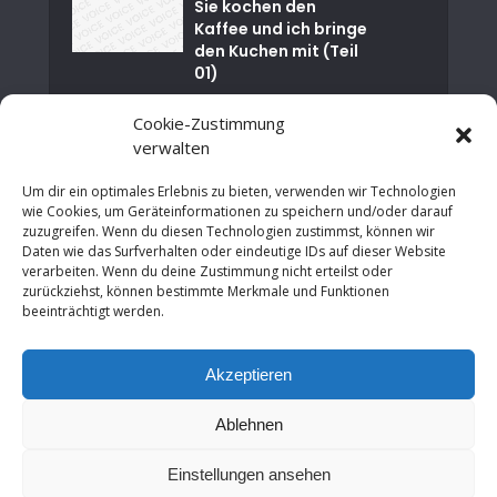
Sie kochen den
Kaffee und ich bringe
den Kuchen mit (Teil
01)
Nuklearkatastrophe
Cookie-Zustimmung
von Tschernobyl
verwalten
Um dir ein optimales Erlebnis zu bieten, verwenden wir Technologien
Happy Birthday EU –
wie Cookies, um Geräteinformationen zu speichern und/oder darauf
30 Jahre
zuzugreifen. Wenn du diesen Technologien zustimmst, können wir
Maastrichter
Daten wie das Surfverhalten oder eindeutige IDs auf dieser Website
Verträge
verarbeiten. Wenn du deine Zustimmung nicht erteilst oder
zurückziehst, können bestimmte Merkmale und Funktionen
Von der Finanzkrise
beeinträchtigt werden.
zur Chance: Wie
Städte
Akzeptieren
Wirtschaftswachstu
m...
Ablehnen
Einstellungen ansehen
Copyright © 2026. Erstellt von
Bernd Wroblewski
.