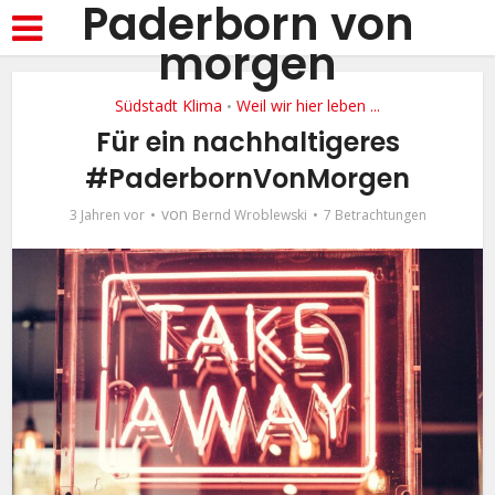
Paderborn von
morgen
Südstadt Klima
Weil wir hier leben ...
•
Für ein nachhaltigeres
#PaderbornVonMorgen
von
3 Jahren vor
Bernd Wroblewski
7 Betrachtungen