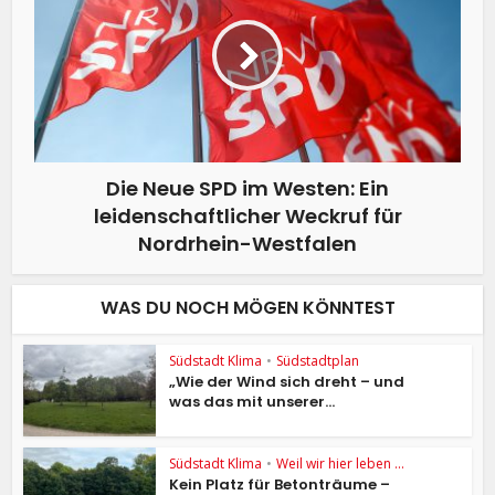
Die Neue SPD im Westen: Ein
leidenschaftlicher Weckruf für
Nordrhein-Westfalen
WAS DU NOCH MÖGEN KÖNNTEST
Südstadt Klima
•
Südstadtplan
„Wie der Wind sich dreht – und
was das mit unserer...
Südstadt Klima
•
Weil wir hier leben ...
Kein Platz für Betonträume –