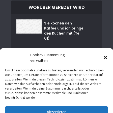
WORÜBER GEREDET WIRD
Sie kochen den
Kaffee und ich bringe
den Kuchen mit (Teil
01)
🌊💧Eine Reise in die
Tiefe der
Cookie-Zustimmung
Paderborner...
verwalten
Um dir ein optimales Erlebnis zu bieten, verwenden wir Technologien
Happy Birthday EU –
wie Cookies, um Geräteinformationen zu speichern und/oder darauf
30 Jahre
zuzugreifen. Wenn du diesen Technologien zustimmst, können wir
Maastrichter
Daten wie das Surfverhalten oder eindeutige IDs auf dieser Website
Verträge
verarbeiten. Wenn du deine Zustimmung nicht erteilst oder
zurückziehst, können bestimmte Merkmale und Funktionen
Von der Finanzkrise
beeinträchtigt werden.
zur Chance: Wie
Städte
Akzeptieren
Wirtschaftswachstu