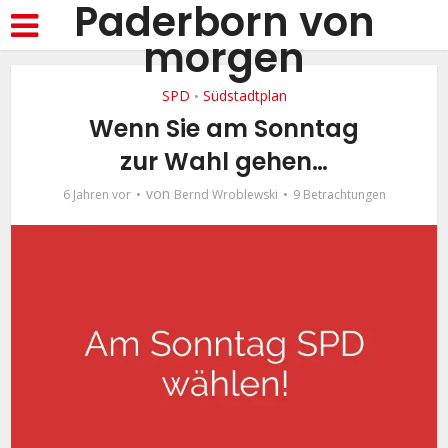
Paderborn von
morgen
SPD
Südstadtplan
•
Wenn Sie am Sonntag
zur Wahl gehen…
von
6 Jahren vor
Bernd Wroblewski
9 Betrachtungen