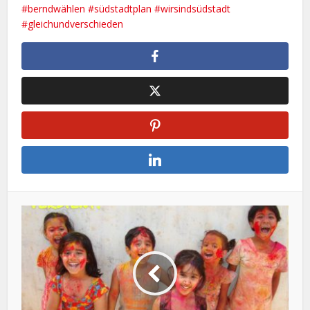
#berndwählen
#südstadtplan
#wirsindsüdstadt
#gleichundverschieden