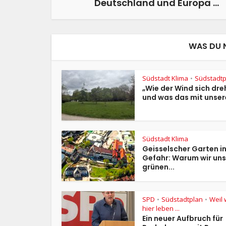
Deutschland und Europa …
WAS DU 
Südstadt Klima
Südstadtp
•
„Wie der Wind sich dre
und was das mit unsere
Südstadt Klima
Geisselscher Garten i
Gefahr: Warum wir un
grünen...
SPD
Südstadtplan
Weil 
•
•
hier leben ...
Ein neuer Aufbruch für