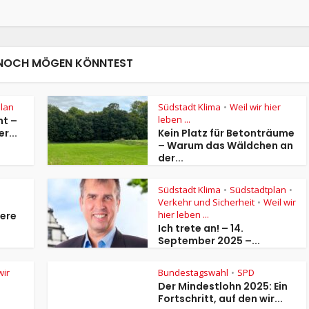
NOCH MÖGEN KÖNNTEST
lan
Südstadt Klima
Weil wir hier
•
leben ...
ht –
r...
Kein Platz für Betonträume
– Warum das Wäldchen an
der...
Südstadt Klima
Südstadtplan
•
•
Verkehr und Sicherheit
Weil wir
n
•
hier leben ...
sere
Ich trete an! – 14.
September 2025 –...
wir
Bundestagswahl
SPD
•
Der Mindestlohn 2025: Ein
Fortschritt, auf den wir...