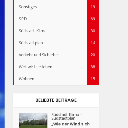
Sonstiges
19
SPD
69
Südstadt Klima
30
Südstadtplan
14
Verkehr und Sicherheit
20
Weil wir hier leben …
88
Wohnen
15
BELIEBTE BEITRÄGE
Südstadt Klima
•
Südstadtplan
„Wie der Wind sich