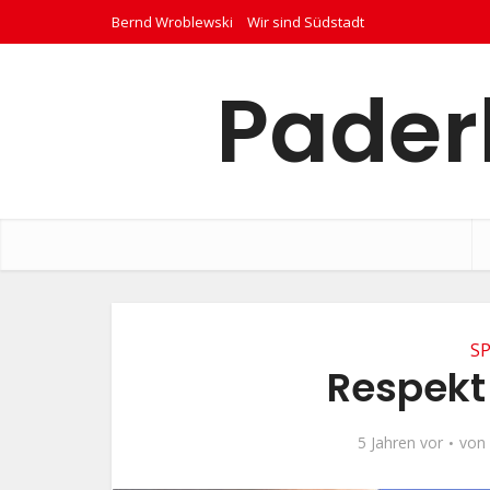
Bernd Wroblewski
Wir sind Südstadt
Pader
S
Respekt
5 Jahren vor
von