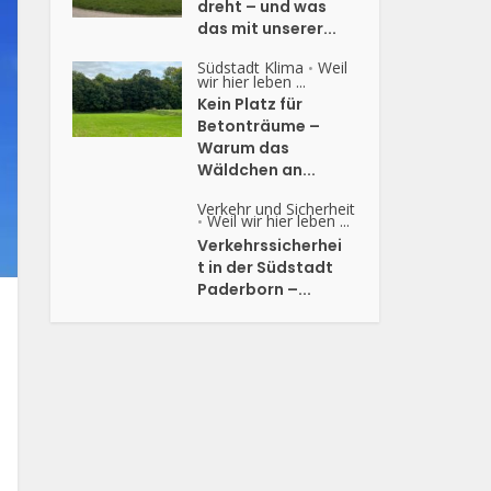
dreht – und was
das mit unserer...
Südstadt Klima
Weil
•
wir hier leben ...
Kein Platz für
Betonträume –
Warum das
Wäldchen an...
Verkehr und Sicherheit
Weil wir hier leben ...
•
Verkehrssicherhei
t in der Südstadt
Paderborn –...