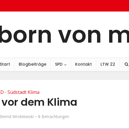
born von 
Start
Blogbeiträge
SPD
Kontakt
LTW 22
PD
Südstadt Klima
•
 vor dem Klima
Bernd Wroblewski
8 Betrachtungen