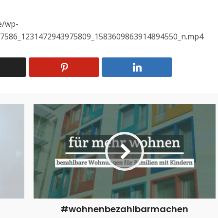
e/wp-
167586_1231472943975809_1583609863914894550_n.mp4
#wohnenbezahlbarmachen