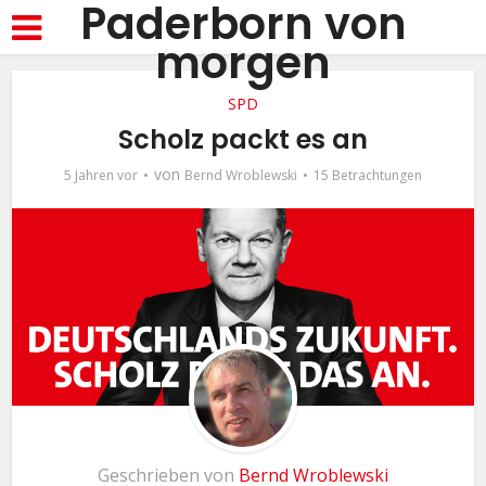
Paderborn von
morgen
SPD
Scholz packt es an
von
5 Jahren vor
Bernd Wroblewski
15 Betrachtungen
Geschrieben von
Bernd Wroblewski