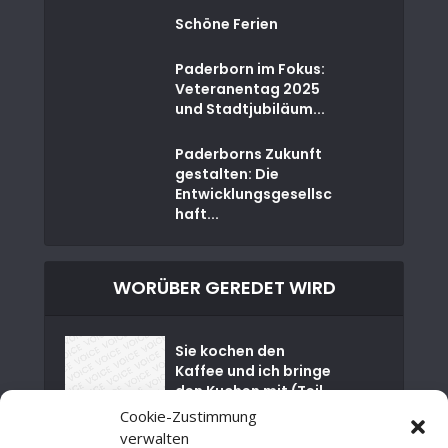
Schöne Ferien
Paderborn im Fokus:
Veteranentag 2025
und Stadtjubiläum...
Paderborns Zukunft
gestalten: Die
Entwicklungsgesellsc
haft...
WORÜBER GEREDET WIRD
Sie kochen den
Kaffee und ich bringe
den Kuchen mit (Teil
01)
Cookie-Zustimmung
verwalten