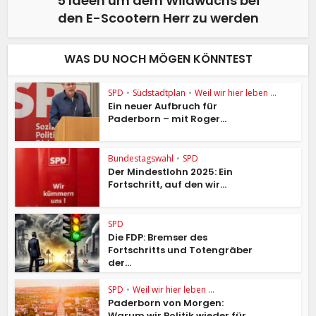
5 Ideen um dem Wildwuchs bei
den E-Scootern Herr zu werden
WAS DU NOCH MÖGEN KÖNNTEST
SPD
•
Südstadtplan
•
Weil wir hier leben ...
Ein neuer Aufbruch für
Paderborn – mit Roger...
Bundestagswahl
•
SPD
Der Mindestlohn 2025: Ein
Fortschritt, auf den wir...
SPD
Die FDP: Bremser des
Fortschritts und Totengräber
der...
SPD
•
Weil wir hier leben ...
Paderborn von Morgen:
Warum wir Politik wieder für