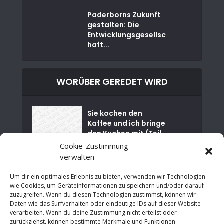
Paderborns Zukunft
gestalten: Die
Entwicklungsgesellsc
haft...
WORÜBER GEREDET WIRD
Sie kochen den
Kaffee und ich bringe
den Kuchen mit (Teil
01)
Cookie-Zustimmung
verwalten
Nuklearkatastrophe
von Tschernobyl
Um dir ein optimales Erlebnis zu bieten, verwenden wir Technologien
wie Cookies, um Geräteinformationen zu speichern und/oder darauf
zuzugreifen. Wenn du diesen Technologien zustimmst, können wir
Es ist Zeit für einen
Daten wie das Surfverhalten oder eindeutige IDs auf dieser Website
sozialen Neustart in
verarbeiten. Wenn du deine Zustimmung nicht erteilst oder
NRW
zurückziehst, können bestimmte Merkmale und Funktionen