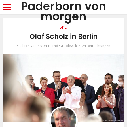
Paderborn von
morgen
SPD
Olaf Scholz in Berlin
von
5 Jahren vor
Bernd Wroblewski
24 Betrachtungen