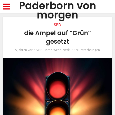
Paderborn von
morgen
SPD
die Ampel auf “Grün”
gesetzt
von
5 Jahren vor
Bernd Wroblewski
19 Betrachtungen