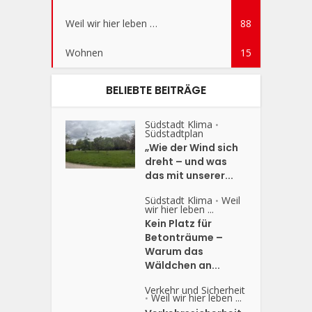
Weil wir hier leben …
88
Wohnen
15
BELIEBTE BEITRÄGE
Südstadt Klima
•
Südstadtplan
„Wie der Wind sich
dreht – und was
das mit unserer...
Südstadt Klima
Weil
•
wir hier leben ...
Kein Platz für
Betonträume –
Warum das
Wäldchen an...
Verkehr und Sicherheit
Weil wir hier leben ...
•