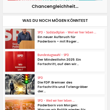
Chancengleichheit…
WAS DU NOCH MÖGEN KÖNNTEST
SPD
•
Südstadtplan
•
Weil wir hier leben ...
Ein neuer Aufbruch für
Paderborn – mit Roger...
Bundestagswahl
•
SPD
Der Mindestlohn 2025: Ein
Fortschritt, auf den wir...
SPD
Die FDP: Bremser des
Fortschritts und Totengräber
der...
SPD
•
Weil wir hier leben ...
Paderborn von Morgen:
Warum wir Politik wieder für