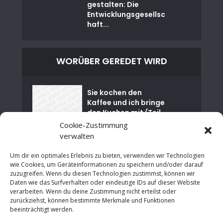
gestalten: Die
Entwicklungsgesellsc
haft...
WORÜBER GEREDET WIRD
Sie kochen den
Kaffee und ich bringe
den Kuchen mit (Teil
01)
Cookie-Zustimmung
verwalten
Nuklearkatastrophe
von Tschernobyl
Um dir ein optimales Erlebnis zu bieten, verwenden wir Technologien
wie Cookies, um Geräteinformationen zu speichern und/oder darauf
zuzugreifen. Wenn du diesen Technologien zustimmst, können wir
Es ist Zeit für einen
Daten wie das Surfverhalten oder eindeutige IDs auf dieser Website
sozialen Neustart in
verarbeiten. Wenn du deine Zustimmung nicht erteilst oder
NRW
zurückziehst, können bestimmte Merkmale und Funktionen
beeinträchtigt werden.
An der Grenze zur