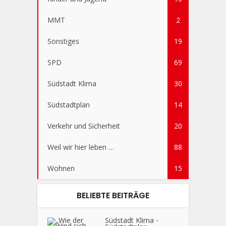
MMT
2
Sonstiges
19
SPD
69
Südstadt Klima
30
Südstadtplan
14
Verkehr und Sicherheit
20
Weil wir hier leben …
88
Wohnen
15
BELIEBTE BEITRÄGE
Südstadt Klima
•