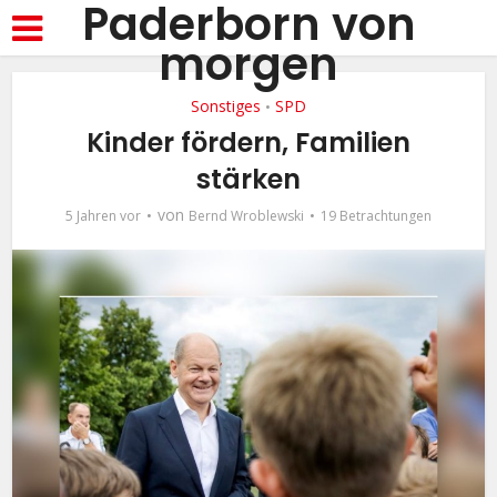
Paderborn von
morgen
Sonstiges
SPD
•
Kinder fördern, Familien
stärken
von
5 Jahren vor
Bernd Wroblewski
19 Betrachtungen