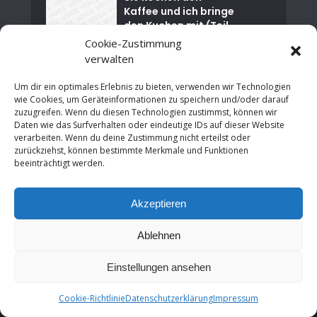
Kaffee und ich bringe
den Kuchen mit (Teil
01)
Cookie-Zustimmung
verwalten
Nuklearkatastrophe
von Tschernobyl
Um dir ein optimales Erlebnis zu bieten, verwenden wir Technologien
wie Cookies, um Geräteinformationen zu speichern und/oder darauf
zuzugreifen. Wenn du diesen Technologien zustimmst, können wir
Es ist Zeit für einen
Daten wie das Surfverhalten oder eindeutige IDs auf dieser Website
sozialen Neustart in
verarbeiten. Wenn du deine Zustimmung nicht erteilst oder
NRW
zurückziehst, können bestimmte Merkmale und Funktionen
beeinträchtigt werden.
An der Grenze zur
Wirtschaftsrevolutio
Akzeptieren
n: Neues Denken in
der modernen...
Ablehnen
Einstellungen ansehen
Copyright © 2026. Erstellt von
Bernd Wroblewski
.
Kontakt
Datenschutzerklärung
Impressum
Cookie-Richtlinie (EU)
Cookie-Richtlinie
Datenschutzerklärung
Impressum