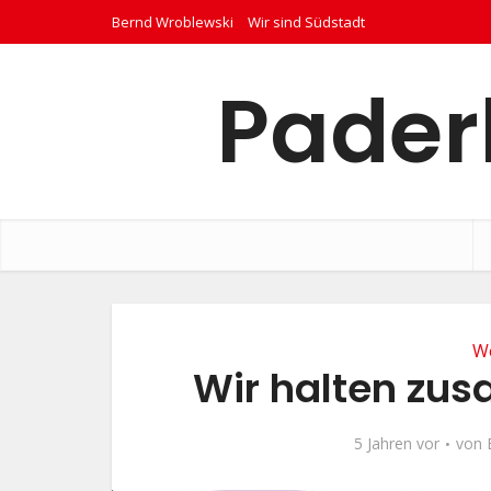
Bernd Wroblewski
Wir sind Südstadt
Pader
We
Wir halten zu
5 Jahren vor
von