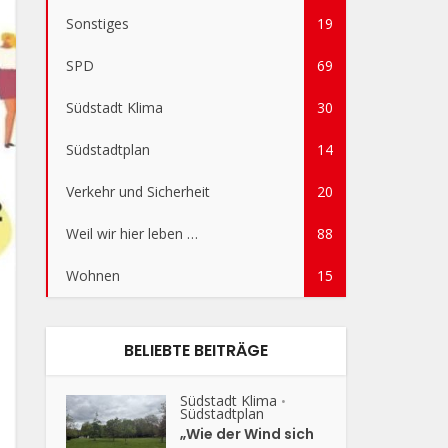
Sonstiges
19
SPD
69
Südstadt Klima
30
Südstadtplan
14
Verkehr und Sicherheit
20
Weil wir hier leben …
88
Wohnen
15
BELIEBTE BEITRÄGE
Südstadt Klima
•
Südstadtplan
„Wie der Wind sich