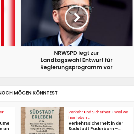
NRWSPD legt zur
Landtagswahl Entwurf für
Regierungsprogramm vor
NOCH MÖGEN KÖNNTEST
ier
Verkehr und Sicherheit
Weil wir
•
hier leben ...
räume
Verkehrssicherheit in der
n an
Südstadt Paderborn –...