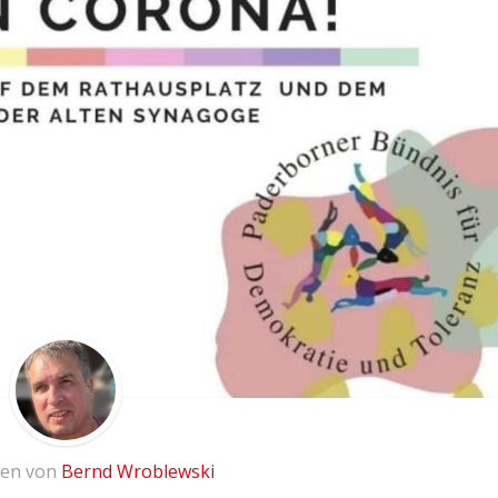
ben von
Bernd Wroblewski