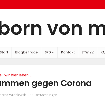
born von 
Start
Blogbeiträge
SPD
Kontakt
LTW 22
il wir hier leben ...
sammen gegen Corona
Bernd Wroblewski
11 Betrachtungen