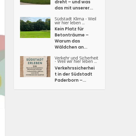
dreht – und was
das mit unserer...
Südstadt Klima
Weil
•
wir hier leben ...
Kein Platz für
Betonträume –
Warum das
Wäldchen an...
Verkehr und Sicherheit
Weil wir hier leben ...
•
Verkehrssicherhei
t in der Südstadt
Paderborn –...