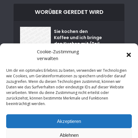
WORÜBER GEREDET WIRD
Sie kochen den
Kaffee und ich bringe
den Kuchen mit (Teil
01)
Cookie-Zustimmung
verwalten
Nuklearkatastrophe
von Tschernobyl
Um dir ein optimales Erlebnis zu bieten, verwenden wir Technologien
wie Cookies, um Geräteinformationen zu speichern und/oder darauf
zuzugreifen. Wenn du diesen Technologien zustimmst, können wir
Es ist Zeit für einen
Daten wie das Surfverhalten oder eindeutige IDs auf dieser Website
sozialen Neustart in
verarbeiten. Wenn du deine Zustimmung nicht erteilst oder
NRW
zurückziehst, können bestimmte Merkmale und Funktionen
beeinträchtigt werden.
An der Grenze zur
Wirtschaftsrevolutio
Akzeptieren
n: Neues Denken in
der modernen...
Ablehnen