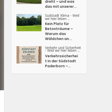
dreht – und was
das mit unserer...
Südstadt Klima
Weil
•
wir hier leben ...
Kein Platz für
Betonträume –
Warum das
Wäldchen an...
Verkehr und Sicherheit
Weil wir hier leben ...
•
Verkehrssicherhei
t in der Südstadt
Paderborn –...