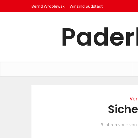
Bernd Wroblewski
Wir sind Südstadt
Pader
Ver
Siche
5 Jahren vor
von