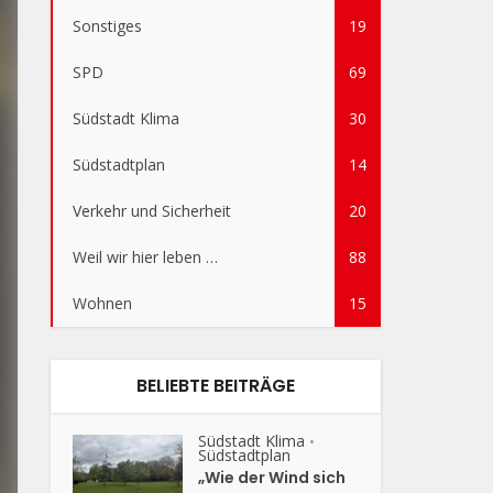
Sonstiges
19
SPD
69
Südstadt Klima
30
Südstadtplan
14
Verkehr und Sicherheit
20
Weil wir hier leben …
88
Wohnen
15
BELIEBTE BEITRÄGE
Südstadt Klima
•
Südstadtplan
„Wie der Wind sich