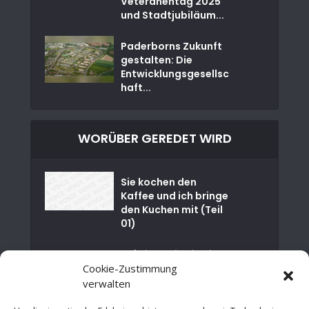
Veteranentag 2025
und Stadtjubiläum...
Paderborns Zukunft
gestalten: Die
Entwicklungsgesellsc
haft...
WORÜBER GEREDET WIRD
Sie kochen den
Kaffee und ich bringe
den Kuchen mit (Teil
01)
🌊💧Eine Reise in die
Tiefe der
Cookie-Zustimmung
Paderborner...
verwalten