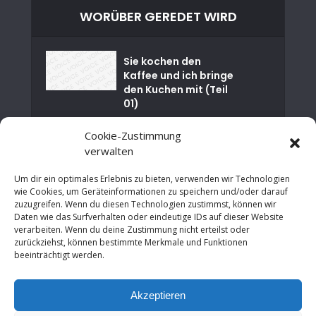
WORÜBER GEREDET WIRD
Sie kochen den
Kaffee und ich bringe
den Kuchen mit (Teil
01)
Cookie-Zustimmung
Nuklearkatastrophe
von Tschernobyl
verwalten
Um dir ein optimales Erlebnis zu bieten, verwenden wir Technologien
Happy Birthday EU –
wie Cookies, um Geräteinformationen zu speichern und/oder darauf
30 Jahre
zuzugreifen. Wenn du diesen Technologien zustimmst, können wir
Maastrichter
Daten wie das Surfverhalten oder eindeutige IDs auf dieser Website
Verträge
verarbeiten. Wenn du deine Zustimmung nicht erteilst oder
zurückziehst, können bestimmte Merkmale und Funktionen
Von der Finanzkrise
beeinträchtigt werden.
zur Chance: Wie
Städte
Akzeptieren
Wirtschaftswachstu
m...