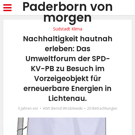
Paderborn von
morgen
Südstadt Klima
Nachhaltigkeit hautnah
erleben: Das
Umweltforum der SPD-
KV-PB zu Besuch im
Vorzeigeobjekt für
erneuerbare Energien in
Lichtenau.
von
3 Jahren vor
Bernd Wroblewski
20 Betrachtungen