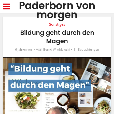
Paderborn von
morgen
Sonstiges
Bildung geht durch den
Magen
von
6 Jahren vor
Bernd Wroblewski
11 Betrachtungen