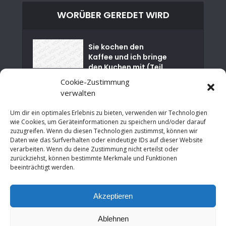
WORÜBER GEREDET WIRD
Sie kochen den
Kaffee und ich bringe
den Kuchen mit (Teil
01)
Cookie-Zustimmung
verwalten
Nuklearkatastrophe
von Tschernobyl
Um dir ein optimales Erlebnis zu bieten, verwenden wir Technologien
wie Cookies, um Geräteinformationen zu speichern und/oder darauf
zuzugreifen. Wenn du diesen Technologien zustimmst, können wir
Es ist Zeit für einen
Daten wie das Surfverhalten oder eindeutige IDs auf dieser Website
sozialen Neustart in
verarbeiten. Wenn du deine Zustimmung nicht erteilst oder
NRW
zurückziehst, können bestimmte Merkmale und Funktionen
beeinträchtigt werden.
An der Grenze zur
Wirtschaftsrevolutio
Akzeptieren
n: Neues Denken in
der modernen...
Ablehnen